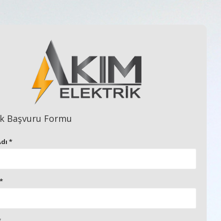
ik Başvuru Formu
Adı
*
*
*