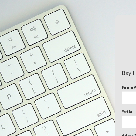
Bayil
Firma 
Yetkili
Adres