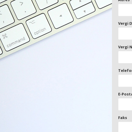
Vergi D
Vergi 
Telef
E-Post
Faks