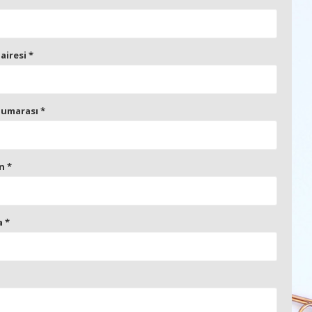
airesi
*
Numarası
*
on
*
a
*