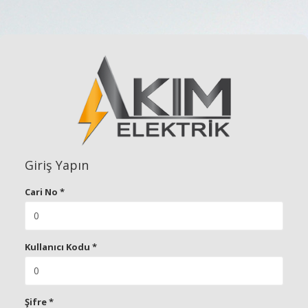
Giriş Yapın
Cari No
*
Kullanıcı Kodu
*
Şifre
*